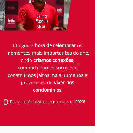
Chegou a
hora de relembrar
os
momentos mais importantes do ano,
onde
criamos conexões
,
compartilhamos sorrisos e
construímos jeitos mais humanos e
prazerosos de
viver nos
condomínios
.
Reviva os Momentos Inesquecíveis de 2023!