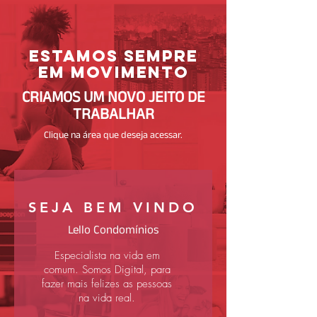
Estamos sempre
em movimento
CRIAMOS UM NOVO JEITO
DE
TRABALHAR
Clique na área que deseja acessar.
SEJA BEM VINDO
Lello Condomínios
Especialista na vida em
comum. Somos Digital, para
fazer mais felizes as pessoas
na vida real.