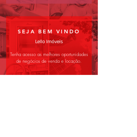
SEJA BEM VINDO
Lello Imóveis
Tenha acesso as melhores oportunidades
de negócios de venda e locação.
Estamos em home office
mas continuamos mais juntos
do que nunca,
conheça nosso novo jeito de
trabalhar!
CLIQUE AQUI
e veja o status
da nossas unidades