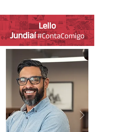
Lello
Jundiaí
#ContaComigo