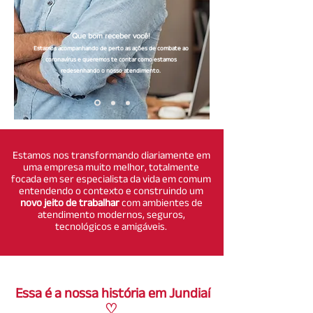
Que bom receber você!
Estamos acompanhando de perto as ações de combate ao
coronavírus e queremos te contar como estamos
redesenhando o nosso atendimento.
Estamos nos transformando diariamente em
Ver Depoimentos
uma empresa muito melhor, totalmente
focada em ser especialista da vida em comum
entendendo o contexto e construindo um
novo jeito de trabalhar
com ambientes de
atendimento modernos, seguros,
tecnológicos e amigáveis.
Essa é a nossa história em Jundiaí
♡