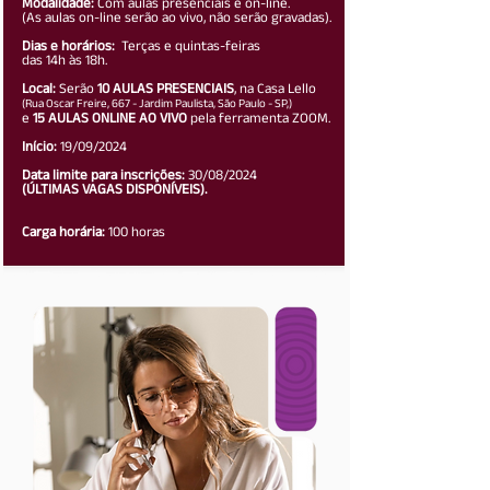
Modalidade:
Com aulas presenciais e on-line.
(As aulas on-line serão ao vivo, não serão gravadas).
Dias e horários:
Terças e quintas-feiras
das 14h às 18h.
Local:
Serão
10 AULAS PRESENCIAIS
, na Casa Lello
(Rua Oscar Freire, 667 - Jardim Paulista, São Paulo - SP,)
e
15 AULAS ONLINE AO VIVO
pela ferramenta ZOOM.
Início:
19/09/2024
Data limite para inscrições:
30/08/2024
(ÚLTIMAS VAGAS DISPONÍVEIS).
Carga horária:
100 horas