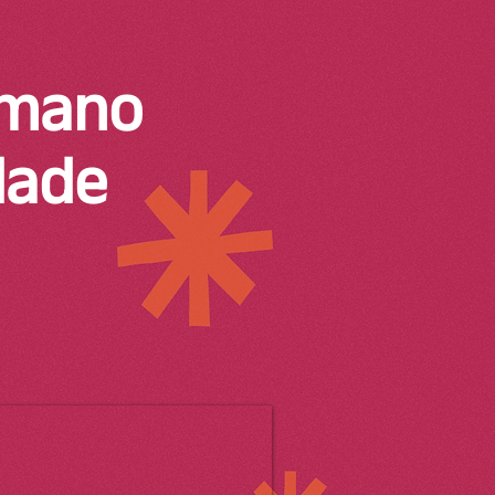
umano
idade