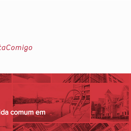
ntaComigo
 vida comum em